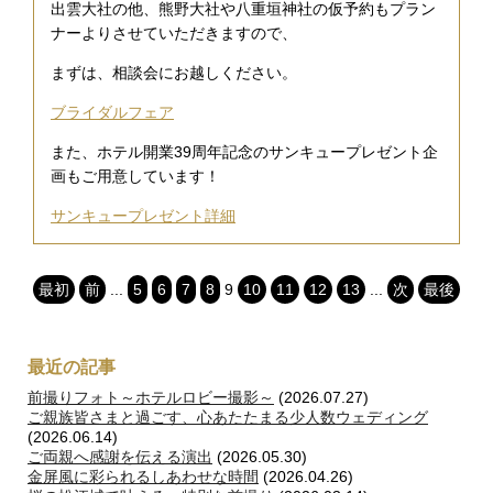
出雲大社の他、熊野大社や八重垣神社の仮予約もプラン
ナーよりさせていただきますので、
まずは、相談会にお越しください。
ブライダルフェア
また、ホテル開業39周年記念のサンキュープレゼント企
画もご用意しています！
サンキュープレゼント詳細
最初
前
...
5
6
7
8
9
10
11
12
13
...
次
最後
最近の記事
前撮りフォト～ホテルロビー撮影～
(2026.07.27)
ご親族皆さまと過ごす、心あたたまる少人数ウェディング
(2026.06.14)
ご両親へ感謝を伝える演出
(2026.05.30)
金屏風に彩られるしあわせな時間
(2026.04.26)