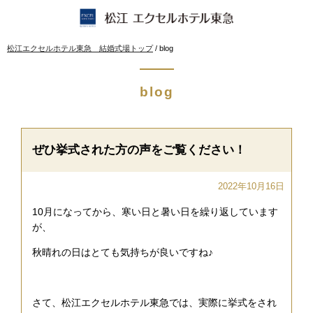
このページの本文へ
現
松江エクセルホテル東急 結婚式場トップ
/
blog
在
の
位
blog
置：
ぜひ挙式された方の声をご覧ください！
2022年10月16日
10月になってから、寒い日と暑い日を繰り返しています
が、
秋晴れの日はとても気持ちが良いですね♪
さて、松江エクセルホテル東急では、実際に挙式をされ