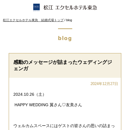
このページの本文へ
現
松江エクセルホテル東急 結婚式場トップ
/
blog
在
の
位
blog
置：
感動のメッセージが詰まったウェディングジ
ェンガ
2024年12月27日
2024.10.26（土）
HAPPY WEDDING 翼さん♡友美さん
ウェルカムスペースにはゲストの皆さんの思いの詰まっ