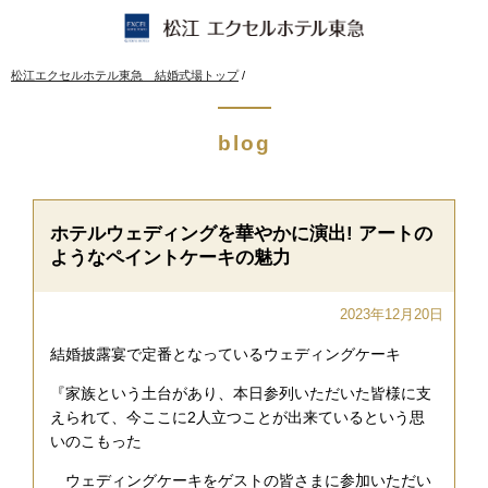
このページの本文へ
現
松江エクセルホテル東急 結婚式場トップ
/
在
の
位
blog
置：
ホテルウェディングを華やかに演出! アートの
ようなペイントケーキの魅力
2023年12月20日
結婚披露宴で定番となっているウェディングケーキ
『家族という土台があり、本日参列いただいた皆様に支
えられて、今ここに2人立つことが出来ているという思
いのこもった
ウェディングケーキをゲストの皆さまに参加いただい