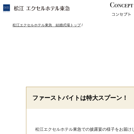
このページの本文へ
現
松江エクセルホテル東急 結婚式場トップ
/
在
の
位
置：
ファーストバイトは特大スプーン！
松江エクセルホテル東急での披露宴の様子をお届け