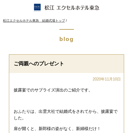
このページの本文へ
現
松江エクセルホテル東急 結婚式場トップ
/
在
の
位
blog
置：
ご両親へのプレゼント
2020年11月10日
披露宴でのサプライズ演出のご紹介です。
おふたりは、出雲大社で結婚式をされてから、披露宴で
した。
扉が開くと、新郎様の姿がなく、新婦様だけ！