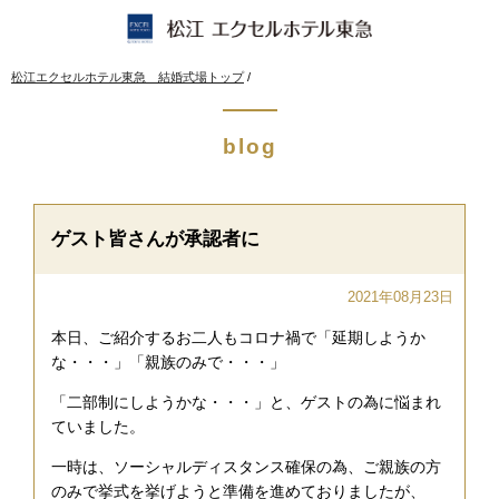
このページの本文へ
現
松江エクセルホテル東急 結婚式場トップ
/
在
の
位
blog
置：
ゲスト皆さんが承認者に
2021年08月23日
本日、ご紹介するお二人もコロナ禍で「延期しようか
な・・・」「親族のみで・・・」
「二部制にしようかな・・・」と、ゲストの為に悩まれ
ていました。
一時は、ソーシャルディスタンス確保の為、ご親族の方
のみで挙式を挙げようと準備を進めておりましたが、