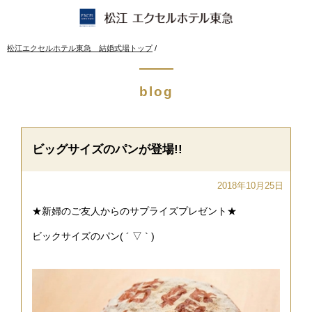
このページの本文へ
現
松江エクセルホテル東急 結婚式場トップ
/
在
の
位
blog
置：
ビッグサイズのパンが登場!!
2018年10月25日
★新婦のご友人からのサプライズプレゼント★
ビックサイズのパン( ´ ▽ ` )