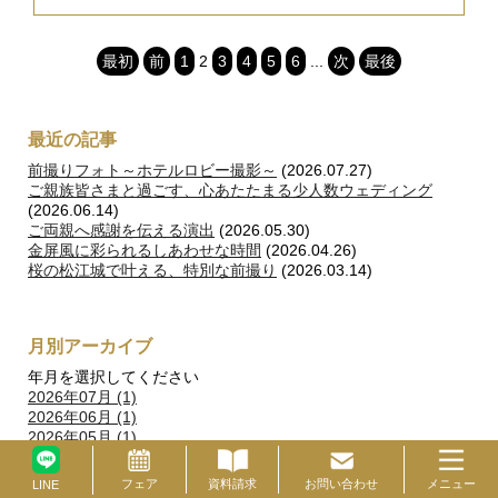
最初
前
1
2
3
4
5
6
...
次
最後
最近の記事
前撮りフォト～ホテルロビー撮影～
(2026.07.27)
ご親族皆さまと過ごす、心あたたまる少人数ウェディング
(2026.06.14)
ご両親へ感謝を伝える演出
(2026.05.30)
金屏風に彩られるしあわせな時間
(2026.04.26)
桜の松江城で叶える、特別な前撮り
(2026.03.14)
月別アーカイブ
年月を選択してください
2026年07月 (1)
2026年06月 (1)
2026年05月 (1)
2026年04月 (1)
2026年03月 (1)
フェア
資料請求
お問い合わせ
メニュー
ブライダルフェア
LINE
資料請求
お問い合わせ
2026年01月 (2)