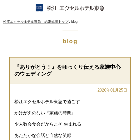
このページの本文へ
現
松江エクセルホテル東急 結婚式場トップ
/
blog
在
の
位
blog
置：
『ありがとう！』をゆっくり伝える家族中心
のウェディング
2026年01月25日
松江エクセルホテル東急で過ごす
かけがえのない『家族の時間』
少人数会食会だからこそ 生まれる
あたたかな会話と自然な笑顔