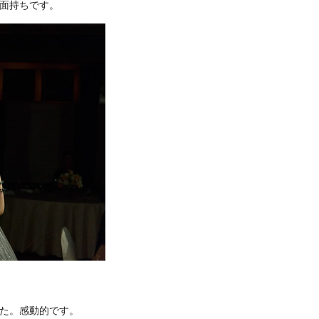
面持ちです。
た。感動的です。