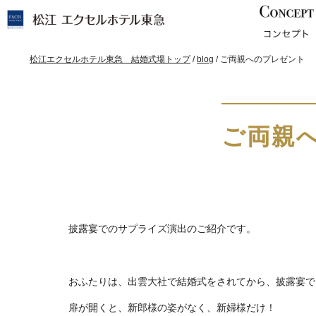
このページの本文へ
現
松江エクセルホテル東急 結婚式場トップ
/
blog
/
ご両親へのプレゼント
在
の
位
置：
ご両親
披露宴でのサプライズ演出のご紹介です。
おふたりは、出雲大社で結婚式をされてから、披露宴で
扉が開くと、新郎様の姿がなく、新婦様だけ！